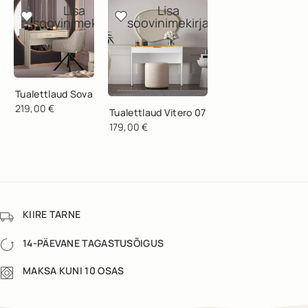
Lisa
Lisa
soovinimekirja
soovinimekirja
Tualettlaud Sova
219,00
€
Tualettlaud Vitero 07
179,00
€
KIIRE TARNE
14-PÄEVANE TAGASTUSÕIGUS
MAKSA KUNI 10 OSAS