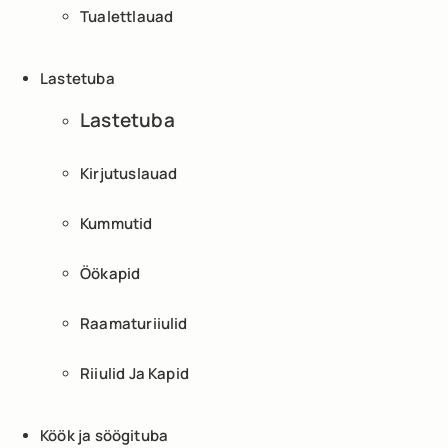
Tualettlauad
Lastetuba
Lastetuba
Kirjutuslauad
Kummutid
Öökapid
Raamaturiiulid
Riiulid Ja Kapid
Köök ja söögituba