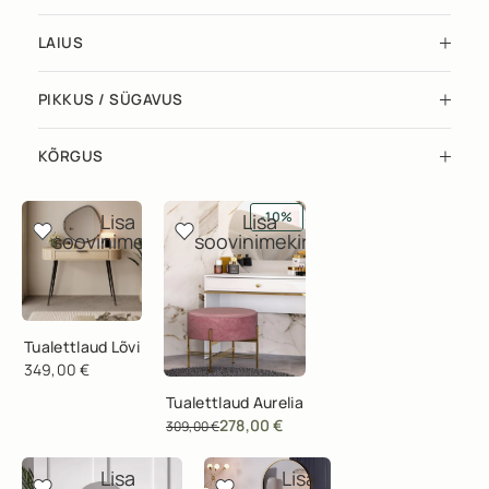
LAIUS
PIKKUS / SÜGAVUS
KÕRGUS
-10%
Lisa
Lisa
soovinimekirja
soovinimekirja
Tualettlaud Lõvi
349,00
€
Tualettlaud Aurelia
278,00
€
309,00
€
Lisa
Lisa