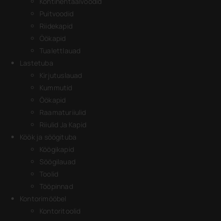
Kontinentaalvoodid
Puitvoodid
Riidekapid
Öökapid
Tualettlauad
Lastetuba
Kirjutuslauad
Kummutid
Öökapid
Raamaturiiulid
Riiulid Ja Kapid
Köök ja söögituba
Köögikapid
Söögilauad
Toolid
Tööpinnad
Kontorimööbel
Kontoritoolid