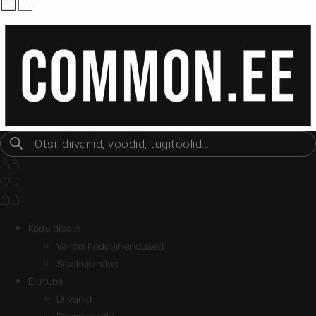
Kodu disain
Valmis Kodulahendused
Sisekujundus
Elutuba
Diivanid