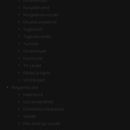
Diivanvoodid
Nurgadiivanid
Nurgadiivanvoodid
Diivanikomplektid
Tugitoolid
Tugitoolvoodid
Tumbad
Diivanilauad
Kummutid
TV-Lauad
Riiulid ja kapid
Vitriinkapid
Magamistuba
Madratsid
Kattemadratsid
Erimõõdus madratsid
Voodid
Pesukastiga voodid