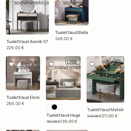
soovinimekirja
soovinimekirja
Tualettlaud Bella
249,00
€
Tualettlaud Avanik 07
229,00
€
-26%
-15%
Lisa
Lisa
Lisa
soovinimekirja
soovinimekirja
soovinimekirja
Tualettlaud Elora
269,00
€
Tualettlaud Metsik
Tualettlaud Haga
211,00
€
249,00
€
139,00
€
189,00
€