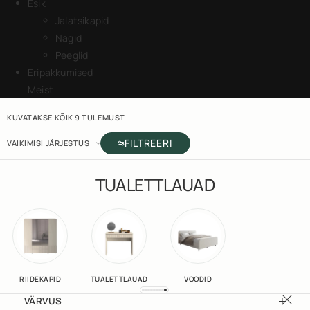
Esik
Jalatsikapid
Nagid
Peeglid
Eripakkumised
Meist
KUVATAKSE KÕIK 9 TULEMUST
FILTREERI
VAIKIMISI JÄRJESTUS
TUALETTLAUAD
RIIDEKAPID
TUALETTLAUAD
VOODID
VÄRVUS