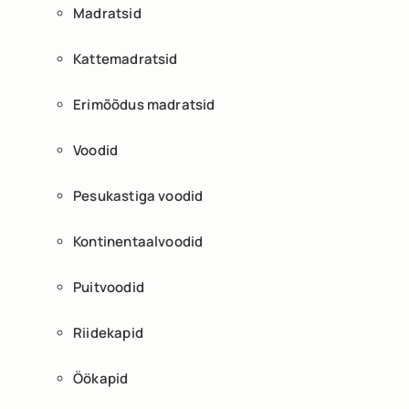
Madratsid
Kattemadratsid
Erimõõdus madratsid
Voodid
Pesukastiga voodid
Kontinentaalvoodid
Puitvoodid
Riidekapid
Öökapid