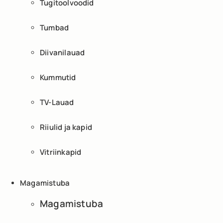
Tugitoolvoodid
Tumbad
Diivanilauad
Kummutid
TV-Lauad
Riiulid ja kapid
Vitriinkapid
Magamistuba
Magamistuba