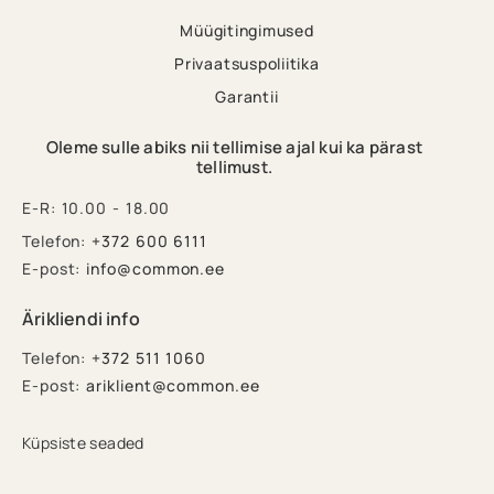
Müügitingimused
Privaatsuspoliitika
Garantii
Oleme sulle abiks nii tellimise ajal kui ka pärast
tellimust.
E-R: 10.00 - 18.00
Telefon:
+372 600 6111
E-post:
info@common.ee
Ärikliendi info
Telefon:
+372 511 1060
E-post:
ariklient@common.ee
Küpsiste seaded