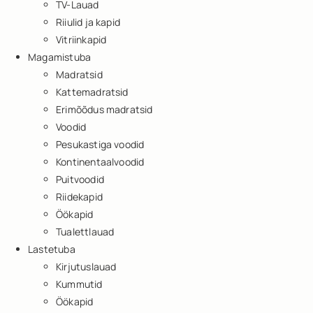
TV-Lauad
Riiulid ja kapid
Vitriinkapid
Magamistuba
Madratsid
Kattemadratsid
Erimõõdus madratsid
Voodid
Pesukastiga voodid
Kontinentaalvoodid
Puitvoodid
Riidekapid
Öökapid
Tualettlauad
Lastetuba
Kirjutuslauad
Kummutid
Öökapid