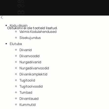
Kodu disain
Ostukorvi ei ole tooteid lisatud.
Valmis Kodulahendused
Sisekujundus
Elutuba
Diivanid
Diivanvoodid
Nurgadiivanid
Nurgadiivanvoodid
Diivanikomplektid
Tugitoolid
Tugitoolvoodid
Tumbad
Diivanilauad
Kummutid