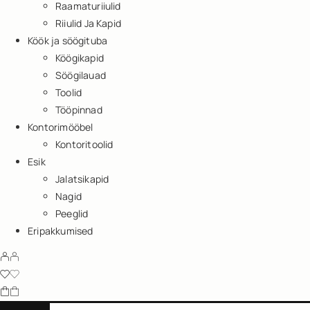
Raamaturiiulid
Riiulid Ja Kapid
Köök ja söögituba
Köögikapid
Söögilauad
Toolid
Tööpinnad
Kontorimööbel
Kontoritoolid
Esik
Jalatsikapid
Nagid
Peeglid
Eripakkumised