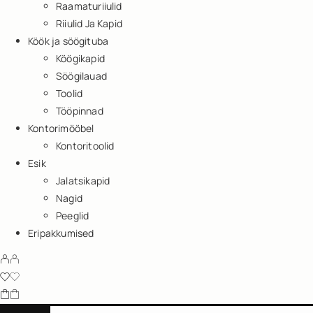
Raamaturiiulid
Riiulid Ja Kapid
Köök ja söögituba
Köögikapid
Söögilauad
Toolid
Tööpinnad
Kontorimööbel
Kontoritoolid
Esik
Jalatsikapid
Nagid
Peeglid
Eripakkumised