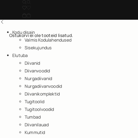
Kodu disain
Ostukorvi ei ole tooteid lisatud.
Valmis Kodulahendused
Sisekujundus
Elutuba
Diivanid
Diivanvoodid
Nurgadiivanid
Nurgadiivanvoodid
Diivanikomplektid
Tugitoolid
Tugitoolvoodid
Tumbad
Diivanilauad
Kummutid