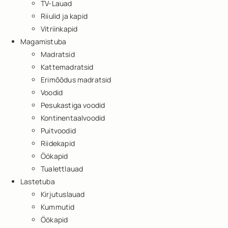
TV-Lauad
Riiulid ja kapid
Vitriinkapid
Magamistuba
Madratsid
Kattemadratsid
Erimõõdus madratsid
Voodid
Pesukastiga voodid
Kontinentaalvoodid
Puitvoodid
Riidekapid
Öökapid
Tualettlauad
Lastetuba
Kirjutuslauad
Kummutid
Öökapid