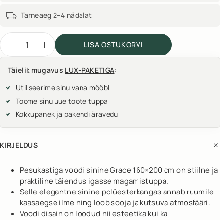
Tarneaeg 2–4 nädalat
LISA OSTUKORVI
Täielik mugavus
LUX-PAKETIGA
:
Utiliseerime sinu vana mööbli
Toome sinu uue toote tuppa
Kokkupanek ja pakendi äravedu
KIRJELDUS
Pesukastiga voodi sinine Grace 160×200 cm on stiilne ja
praktiline täiendus igasse magamistuppa.
Selle elegantne sinine polüesterkangas annab ruumile
kaasaegse ilme ning loob sooja ja kutsuva atmosfääri.
Voodi disain on loodud nii esteetika kui ka