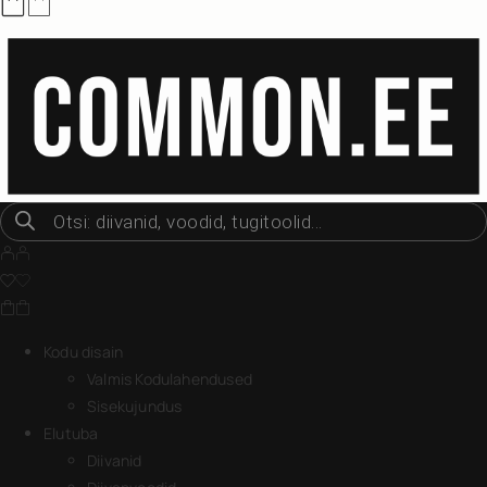
Kodu disain
Valmis Kodulahendused
Sisekujundus
Elutuba
Diivanid