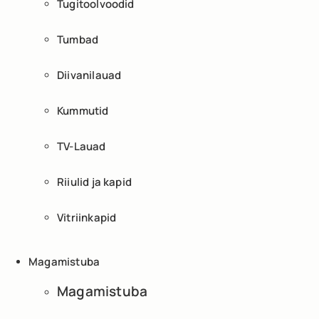
Tugitoolvoodid
Tumbad
Diivanilauad
Kummutid
TV-Lauad
Riiulid ja kapid
Vitriinkapid
Magamistuba
Magamistuba