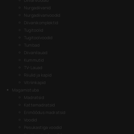
Diivanvoodid
Nurgadiivanid
Nurgadiivanvoodid
Diivanikomplektid
Tugitoolid
Tugitoolvoodid
Tumbad
Diivanilauad
Kummutid
TV-Lauad
Riiulid ja kapid
Vitriinkapid
Magamistuba
Madratsid
Kattemadratsid
Erimõõdus madratsid
Voodid
Pesukastiga voodid