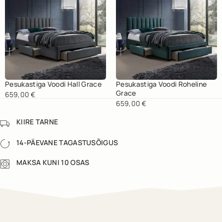
Pesukastiga Voodi Hall Grace
Pesukastiga Voodi Roheline
Grace
659,00
€
659,00
€
KIIRE TARNE
14-PÄEVANE TAGASTUSÕIGUS
MAKSA KUNI 10 OSAS