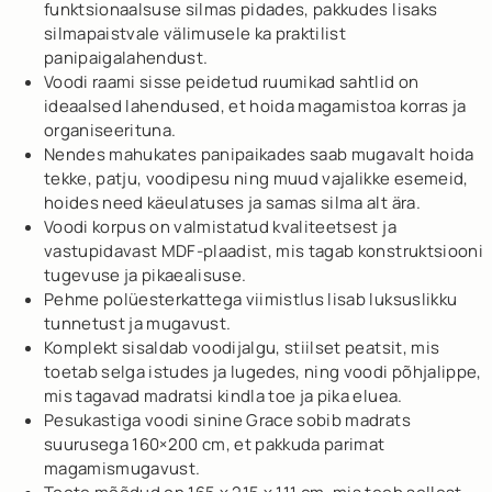
funktsionaalsuse silmas pidades, pakkudes lisaks
silmapaistvale välimusele ka praktilist
panipaigalahendust.
Voodi raami sisse peidetud ruumikad sahtlid on
ideaalsed lahendused, et hoida magamistoa korras ja
organiseerituna.
Nendes mahukates panipaikades saab mugavalt hoida
tekke, patju, voodipesu ning muud vajalikke esemeid,
hoides need käeulatuses ja samas silma alt ära.
Voodi korpus on valmistatud kvaliteetsest ja
vastupidavast MDF-plaadist, mis tagab konstruktsiooni
tugevuse ja pikaealisuse.
Pehme polüesterkattega viimistlus lisab luksuslikku
tunnetust ja mugavust.
Komplekt sisaldab voodijalgu, stiilset peatsit, mis
toetab selga istudes ja lugedes, ning voodi põhjalippe,
mis tagavad madratsi kindla toe ja pika eluea.
Pesukastiga voodi sinine Grace sobib madrats
suurusega 160×200 cm, et pakkuda parimat
magamismugavust.