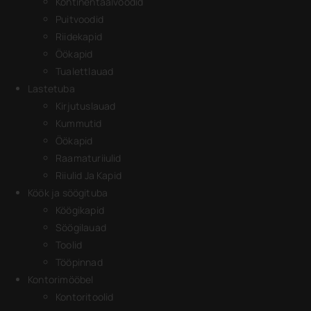
Kontinentaalvoodid
Puitvoodid
Riidekapid
Öökapid
Tualettlauad
Lastetuba
Kirjutuslauad
Kummutid
Öökapid
Raamaturiiulid
Riiulid Ja Kapid
Köök ja söögituba
Köögikapid
Söögilauad
Toolid
Tööpinnad
Kontorimööbel
Kontoritoolid