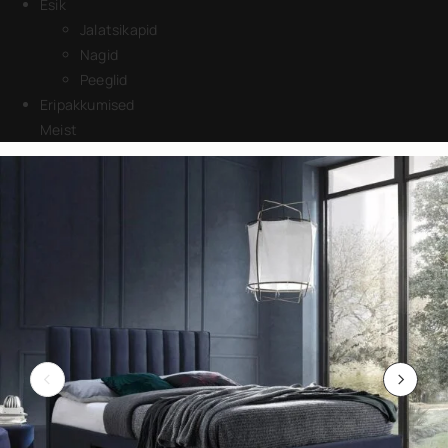
Esik
Jalatsikapid
Nagid
Peeglid
Eripakkumised
Meist