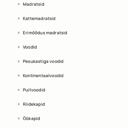
Madratsid
Kattemadratsid
Erimõõdus madratsid
Voodid
Pesukastiga voodid
Kontinentaalvoodid
Puitvoodid
Riidekapid
Öökapid