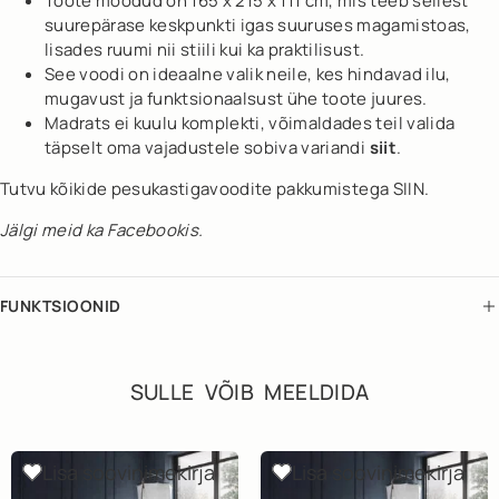
Toote mõõdud on 165 x 215 x 111 cm, mis teeb sellest
suurepärase keskpunkti igas suuruses magamistoas,
lisades ruumi nii stiili kui ka praktilisust.
See voodi on ideaalne valik neile, kes hindavad ilu,
mugavust ja funktsionaalsust ühe toote juures.
Madrats ei kuulu komplekti, võimaldades teil valida
täpselt oma vajadustele sobiva variandi
siit
.
Tutvu kõikide pesukastigavoodite pakkumistega SIIN.
Jälgi meid ka
Facebookis
.
FUNKTSIOONID
SULLE VÕIB MEELDIDA
Lisa soovinimekirja
Lisa soovinimekirja