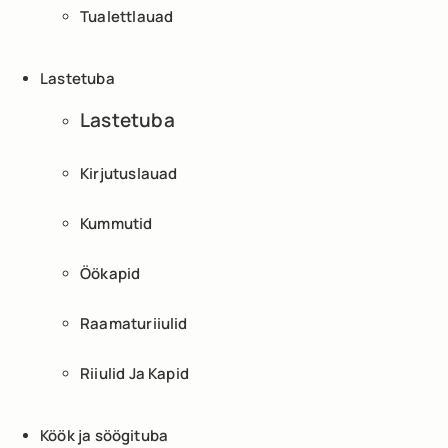
Tualettlauad
Lastetuba
Lastetuba
Kirjutuslauad
Kummutid
Öökapid
Raamaturiiulid
Riiulid Ja Kapid
Köök ja söögituba