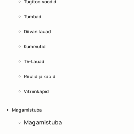
Tugitoolvoodid
Tumbad
Diivanilauad
Kummutid
TV-Lauad
Riiulid ja kapid
Vitriinkapid
Magamistuba
Magamistuba