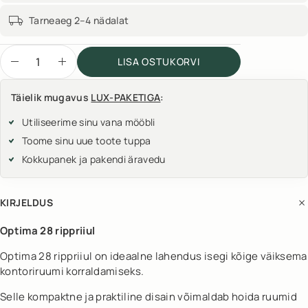
Tarneaeg 2–4 nädalat
LISA OSTUKORVI
Täielik mugavus
LUX-PAKETIGA
:
Utiliseerime sinu vana mööbli
Toome sinu uue toote tuppa
Kokkupanek ja pakendi äravedu
KIRJELDUS
Optima 28 rippriiul
Optima 28 rippriiul on ideaalne lahendus isegi kõige väiksema
kontoriruumi korraldamiseks.
Selle kompaktne ja praktiline disain võimaldab hoida ruumid