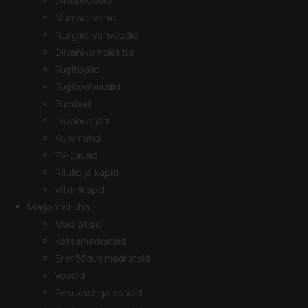
Diivanvoodid
Nurgadiivanid
Nurgadiivanvoodid
Diivanikomplektid
Tugitoolid
Tugitoolvoodid
Tumbad
Diivanilauad
Kummutid
TV-Lauad
Riiulid ja kapid
Vitriinkapid
Magamistuba
Madratsid
Kattemadratsid
Erimõõdus madratsid
Voodid
Pesukastiga voodid