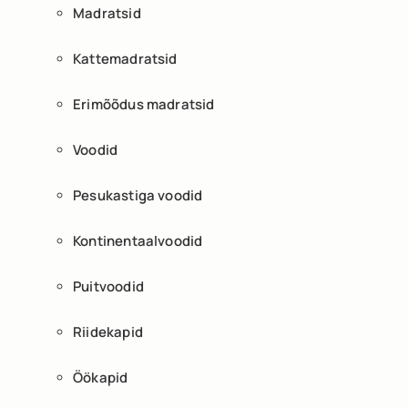
Madratsid
Kattemadratsid
Erimõõdus madratsid
Voodid
Pesukastiga voodid
Kontinentaalvoodid
Puitvoodid
Riidekapid
Öökapid