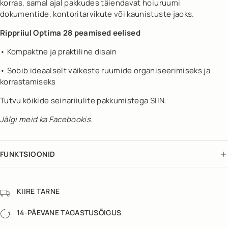
korras, samal ajal pakkudes täiendavat hoiuruumi
dokumentide, kontoritarvikute või kaunistuste jaoks.
Rippriiul Optima 28 peamised eelised
• Kompaktne ja praktiline disain
• Sobib ideaalselt väikeste ruumide organiseerimiseks ja
korrastamiseks
Tutvu kõikide seinariiulite pakkumistega SIIN.
Jälgi meid ka
Facebookis
.
FUNKTSIOONID
KIIRE TARNE
14-PÄEVANE TAGASTUSÕIGUS