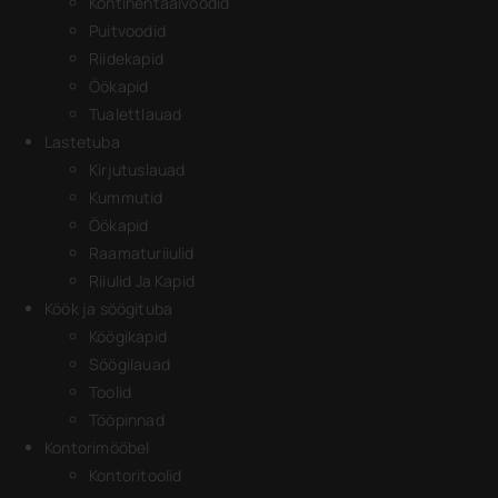
Kontinentaalvoodid
Puitvoodid
Riidekapid
Öökapid
Tualettlauad
Lastetuba
Kirjutuslauad
Kummutid
Öökapid
Raamaturiiulid
Riiulid Ja Kapid
Köök ja söögituba
Köögikapid
Söögilauad
Toolid
Tööpinnad
Kontorimööbel
Kontoritoolid