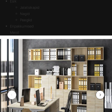
Esik
Jalatsikapid
Nagid
Peeglid
Eripakkumised
Meist