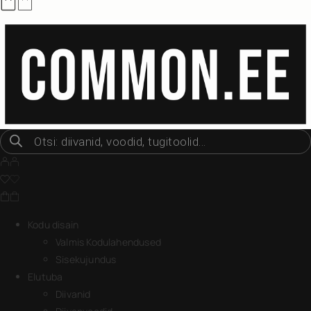
Kodu disain
Valmis Kodulahendused
Sisekujundus
Elutuba
Diivanid