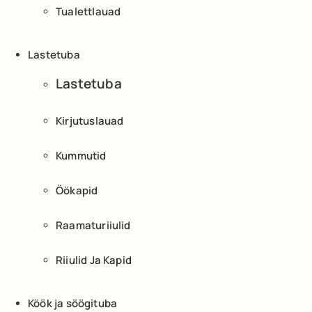
Tualettlauad
Lastetuba
Lastetuba
Kirjutuslauad
Kummutid
Öökapid
Raamaturiiulid
Riiulid Ja Kapid
Köök ja söögituba