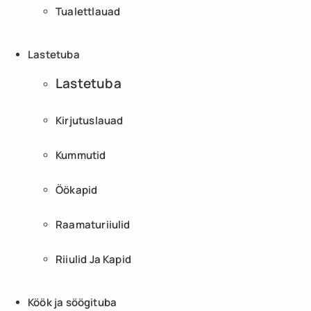
Tualettlauad
Lastetuba
Lastetuba
Kirjutuslauad
Kummutid
Öökapid
Raamaturiiulid
Riiulid Ja Kapid
Köök ja söögituba