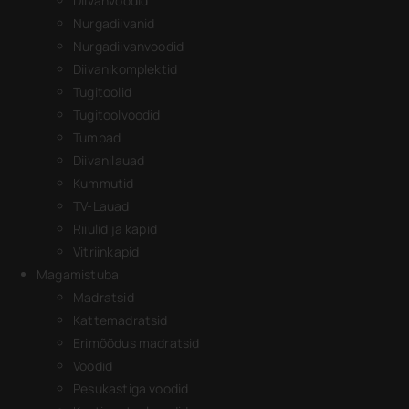
Diivanvoodid
Nurgadiivanid
Nurgadiivanvoodid
Diivanikomplektid
Tugitoolid
Tugitoolvoodid
Tumbad
Diivanilauad
Kummutid
TV-Lauad
Riiulid ja kapid
Vitriinkapid
Magamistuba
Madratsid
Kattemadratsid
Erimõõdus madratsid
Voodid
Pesukastiga voodid