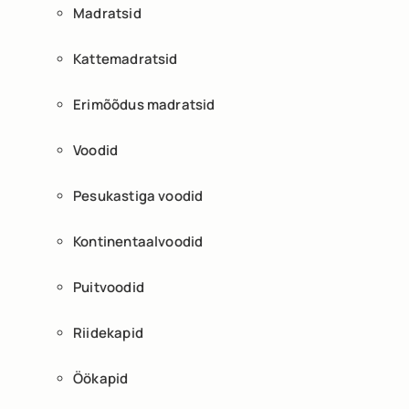
Madratsid
Kattemadratsid
Erimõõdus madratsid
Voodid
Pesukastiga voodid
Kontinentaalvoodid
Puitvoodid
Riidekapid
Öökapid