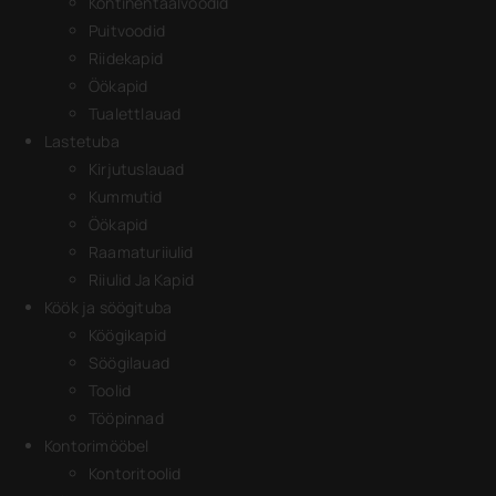
Kontinentaalvoodid
Puitvoodid
Riidekapid
Öökapid
Tualettlauad
Lastetuba
Kirjutuslauad
Kummutid
Öökapid
Raamaturiiulid
Riiulid Ja Kapid
Köök ja söögituba
Köögikapid
Söögilauad
Toolid
Tööpinnad
Kontorimööbel
Kontoritoolid