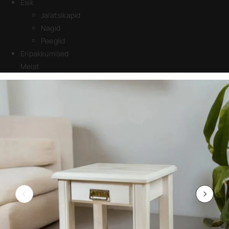
Esik
Jalatsikapid
Nagid
Peeglid
Eripakkumised
Meist