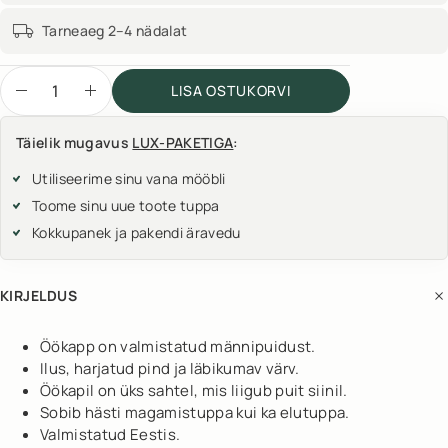
Tarneaeg 2–4 nädalat
LISA OSTUKORVI
Täielik mugavus
LUX-PAKETIGA
:
Utiliseerime sinu vana mööbli
Toome sinu uue toote tuppa
Kokkupanek ja pakendi äravedu
KIRJELDUS
Öökapp on valmistatud männipuidust.
Ilus, harjatud pind ja läbikumav värv.
Öökapil on üks sahtel, mis liigub puit siinil.
Sobib hästi magamistuppa kui ka elutuppa.
Valmistatud Eestis.