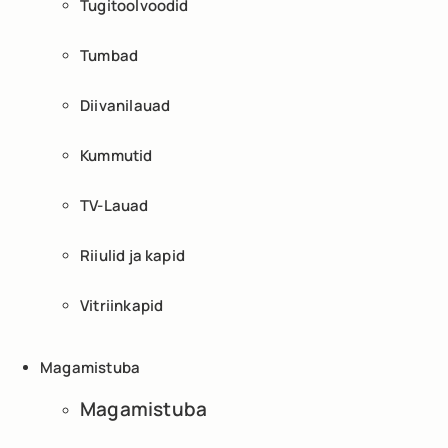
Tugitoolvoodid
Tumbad
Diivanilauad
Kummutid
TV-Lauad
Riiulid ja kapid
Vitriinkapid
Magamistuba
Magamistuba