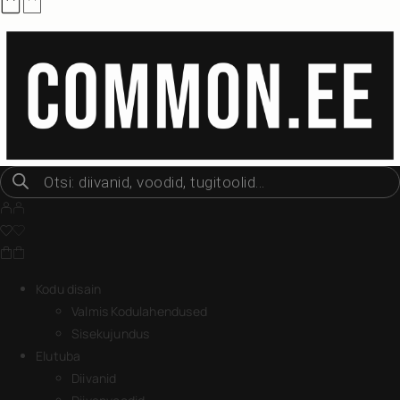
Kodu disain
Valmis Kodulahendused
Sisekujundus
Elutuba
Diivanid