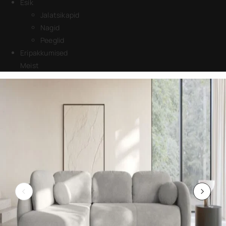
Esik
Jalatsikapid
Nagid
Peeglid
Eripakkumised
Meist