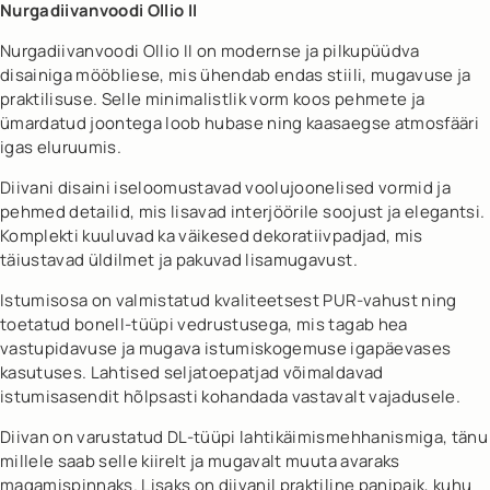
Nurgadiivanvoodi Ollio II
Nurgadiivanvoodi Ollio II on modernse ja pilkupüüdva
disainiga mööbliese, mis ühendab endas stiili, mugavuse ja
praktilisuse. Selle minimalistlik vorm koos pehmete ja
ümardatud joontega loob hubase ning kaasaegse atmosfääri
igas eluruumis.
Diivani disaini iseloomustavad voolujoonelised vormid ja
pehmed detailid, mis lisavad interjöörile soojust ja elegantsi.
Komplekti kuuluvad ka väikesed dekoratiivpadjad, mis
täiustavad üldilmet ja pakuvad lisamugavust.
Istumisosa on valmistatud kvaliteetsest PUR-vahust ning
toetatud bonell-tüüpi vedrustusega, mis tagab hea
vastupidavuse ja mugava istumiskogemuse igapäevases
kasutuses. Lahtised seljatoepatjad võimaldavad
istumisasendit hõlpsasti kohandada vastavalt vajadusele.
Diivan on varustatud DL-tüüpi lahtikäimismehhanismiga, tänu
millele saab selle kiirelt ja mugavalt muuta avaraks
magamispinnaks. Lisaks on diivanil praktiline panipaik, kuhu