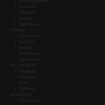
Kontinentaalvoodid
Puitvoodid
Riidekapid
Öökapid
Tualettlauad
Lastetuba
Kirjutuslauad
Kummutid
Öökapid
Raamaturiiulid
Riiulid Ja Kapid
Köök ja söögituba
Köögikapid
Söögilauad
Toolid
Tööpinnad
Kontorimööbel
Kontoritoolid