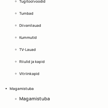
Tugitoolvoodid
Tumbad
Diivanilauad
Kummutid
TV-Lauad
Riiulid ja kapid
Vitriinkapid
Magamistuba
Magamistuba