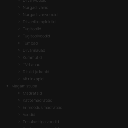
Diivanvoodid
Nurgadiivanid
Nurgadiivanvoodid
Diivanikomplektid
Tugitoolid
Tugitoolvoodid
Tumbad
Diivanilauad
Kummutid
TV-Lauad
Riiulid ja kapid
Vitriinkapid
Magamistuba
Madratsid
Kattemadratsid
Erimõõdus madratsid
Voodid
Pesukastiga voodid