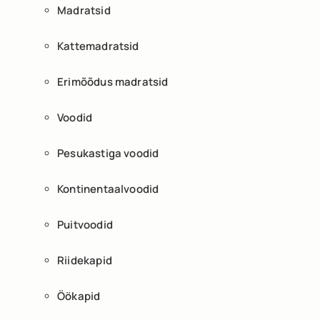
Madratsid
Kattemadratsid
Erimõõdus madratsid
Voodid
Pesukastiga voodid
Kontinentaalvoodid
Puitvoodid
Riidekapid
Öökapid