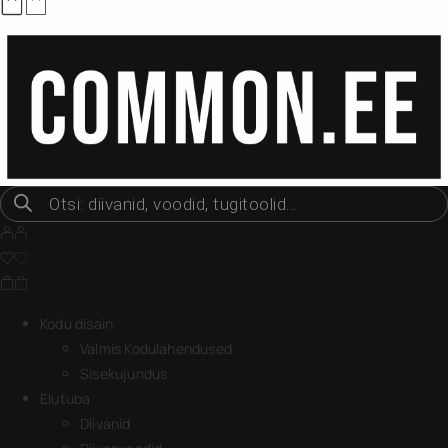
Kodu disain
Valmis Kodulahendused
Sisekujundus
Elutuba
Diivanid