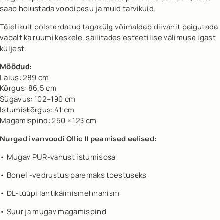
saab hoiustada voodipesu ja muid tarvikuid.
Täielikult polsterdatud tagakülg võimaldab diivanit paigutada
vabalt ka ruumi keskele, säilitades esteetilise välimuse igast
küljest.
Mõõdud:
Laius: 289 cm
Kõrgus: 86,5 cm
Sügavus: 102–190 cm
Istumiskõrgus: 41 cm
Magamispind: 250 × 123 cm
Nurgadiivanvoodi Ollio II peamised eelised:
• Mugav PUR-vahust istumisosa
• Bonell-vedrustus paremaks toestuseks
• DL-tüüpi lahtikäimismehhanism
• Suur ja mugav magamispind