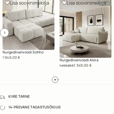
Lisa soovinimekirja
Lisa soovinimekirja
-10%
Nurgadiivanvoodi Sohho
1 949,00
€
Nurgadiivanvoodi Alora
1 349,00
€
1 499,00
€
KIIRE TARNE
14-PÄEVANE TAGASTUSÕIGUS