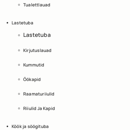
Tualettlauad
Lastetuba
Lastetuba
Kirjutuslauad
Kummutid
Öökapid
Raamaturiiulid
Riiulid Ja Kapid
Köök ja söögituba