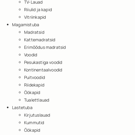
TV-Lauad
Riiulid ja kapid
Vitriinkapid
Magamistuba
Madratsid
Kattemadratsid
Erimõõdus madratsid
Voodid
Pesukastiga voodid
Kontinentaalvoodid
Puitvoodid
Riidekapid
Öökapid
Tualettlauad
Lastetuba
Kirjutuslauad
Kummutid
Öökapid