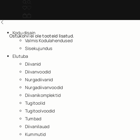
Kodu disain
Ostukorvi ei ole tooteid lisatud.
Valmis Kodulahendused
Sisekujundus
Elutuba
Diivanid
Diivanvoodid
Nurgadiivanid
Nurgadiivanvoodid
Diivanikomplektid
Tugitoolid
Tugitoolvoodid
Tumbad
Diivanilauad
Kummutid