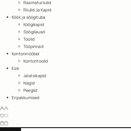
Raamaturiiulid
Riiulid Ja Kapid
Köök ja söögituba
Köögikapid
Söögilauad
Toolid
Tööpinnad
Kontorimööbel
Kontoritoolid
Esik
Jalatsikapid
Nagid
Peeglid
Eripakkumised