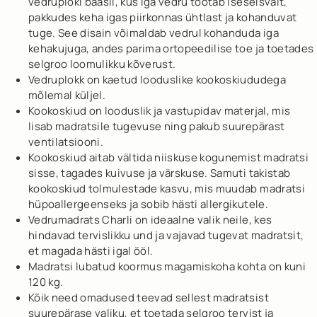
vedruploki baasil, kus iga vedru töötab iseseisvalt,
pakkudes keha igas piirkonnas ühtlast ja kohanduvat
tuge. See disain võimaldab vedrul kohanduda iga
kehakujuga, andes parima ortopeedilise toe ja toetades
selgroo loomulikku kõverust.
Vedruplokk on kaetud looduslike kookoskiududega
mõlemal küljel.
Kookoskiud on looduslik ja vastupidav materjal, mis
lisab madratsile tugevuse ning pakub suurepärast
ventilatsiooni.
Kookoskiud aitab vältida niiskuse kogunemist madratsi
sisse, tagades kuivuse ja värskuse. Samuti takistab
kookoskiud tolmulestade kasvu, mis muudab madratsi
hüpoallergeenseks ja sobib hästi allergikutele.
Vedrumadrats Charli on ideaalne valik neile, kes
hindavad tervislikku und ja vajavad tugevat madratsit,
et magada hästi igal ööl.
Madratsi lubatud koormus magamiskoha kohta on kuni
120 kg.
Kõik need omadused teevad sellest madratsist
suurepärase valiku, et toetada selgroo tervist ja