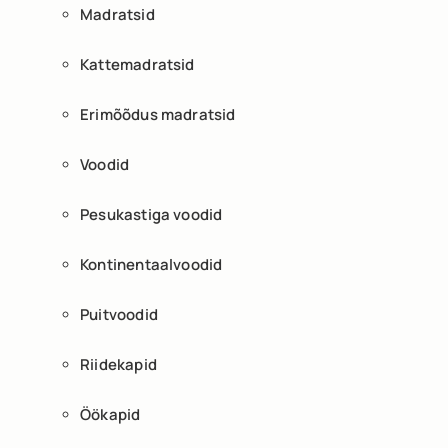
Madratsid
Kattemadratsid
Erimõõdus madratsid
Voodid
Pesukastiga voodid
Kontinentaalvoodid
Puitvoodid
Riidekapid
Öökapid