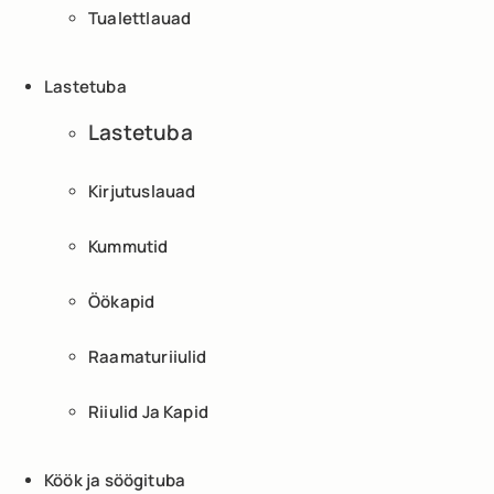
Tualettlauad
Lastetuba
Lastetuba
Kirjutuslauad
Kummutid
Öökapid
Raamaturiiulid
Riiulid Ja Kapid
Köök ja söögituba