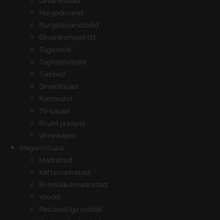
Diivanvoodid
Nurgadiivanid
Nurgadiivanvoodid
Diivanikomplektid
Tugitoolid
Tugitoolvoodid
Tumbad
Diivanilauad
Kummutid
TV-Lauad
Riiulid ja kapid
Vitriinkapid
Magamistuba
Madratsid
Kattemadratsid
Erimõõdus madratsid
Voodid
Pesukastiga voodid