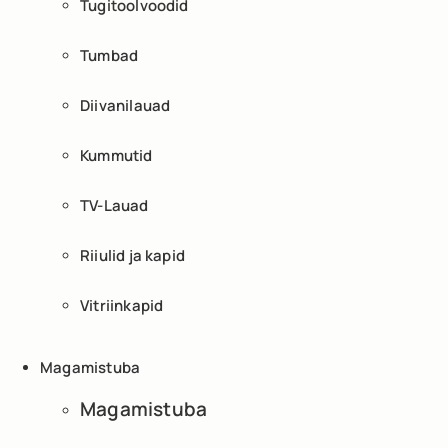
Tugitoolvoodid
Tumbad
Diivanilauad
Kummutid
TV-Lauad
Riiulid ja kapid
Vitriinkapid
Magamistuba
Magamistuba