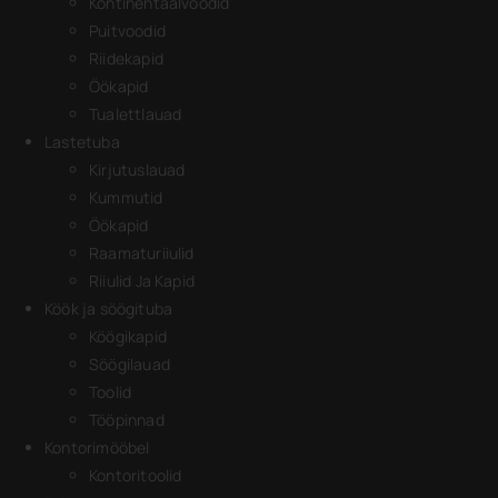
Kontinentaalvoodid
Puitvoodid
Riidekapid
Öökapid
Tualettlauad
Lastetuba
Kirjutuslauad
Kummutid
Öökapid
Raamaturiiulid
Riiulid Ja Kapid
Köök ja söögituba
Köögikapid
Söögilauad
Toolid
Tööpinnad
Kontorimööbel
Kontoritoolid