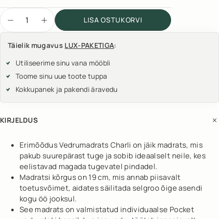
LISA OSTUKORVI
Täielik mugavus
LUX-PAKETIGA
:
Utiliseerime sinu vana mööbli
Toome sinu uue toote tuppa
Kokkupanek ja pakendi äravedu
KIRJELDUS
Erimõõdus Vedrumadrats Charli on jäik madrats, mis
pakub suurepärast tuge ja sobib ideaalselt neile, kes
eelistavad magada tugevatel pindadel.
Madratsi kõrgus on 19 cm, mis annab piisavalt
toetusvõimet, aidates säilitada selgroo õige asendi
kogu öö jooksul.
See madrats on valmistatud individuaalse Pocket