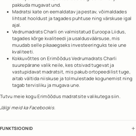
pakkuda mugavat und.
Madratsi kate on eemaldatav ja pestav, võimaldades
lihtsat hooldust ja tagades puhtuse ning värskuse igal
ajal.
Vedrumadrats Charli on valmistatud Euroopa Liidus,
tagades kõrge kvaliteedi ja usaldusväärsuse, mis
muudab selle pikaaegseks investeeringuks teie une
kvaliteeti.
Kokkuvõttes on Erimõõdus Vedrumadrats Charli
suurepärane valik neile, kes otsivad tugevat ja
vastupidavat madratsit, mis pakub ortopeedilist tuge,
aitab vältida niiskuse ja tolmulestade kogunemist ning
tagab tervisliku ja mugava une.
Tutvu meie kogu Erimõõdus madratsite valikutega siin.
Jälgi meid ka
Facebookis
.
FUNKTSIOONID