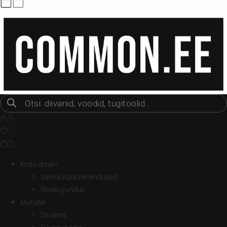
Kodu disain
Valmis Kodulahendused
Sisekujundus
Elutuba
Diivanid