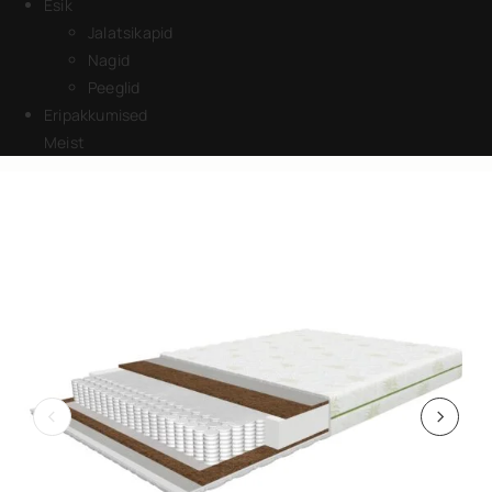
Esik
Jalatsikapid
Nagid
Peeglid
Eripakkumised
Meist