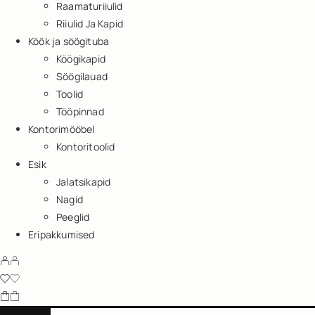
Raamaturiiulid
Riiulid Ja Kapid
Köök ja söögituba
Köögikapid
Söögilauad
Toolid
Tööpinnad
Kontorimööbel
Kontoritoolid
Esik
Jalatsikapid
Nagid
Peeglid
Eripakkumised