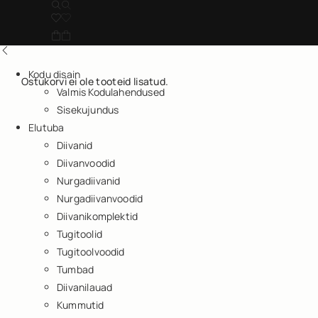
Kodu disain
Ostukorvi ei ole tooteid lisatud.
Valmis Kodulahendused
Sisekujundus
Elutuba
Diivanid
Diivanvoodid
Nurgadiivanid
Nurgadiivanvoodid
Diivanikomplektid
Tugitoolid
Tugitoolvoodid
Tumbad
Diivanilauad
Kummutid