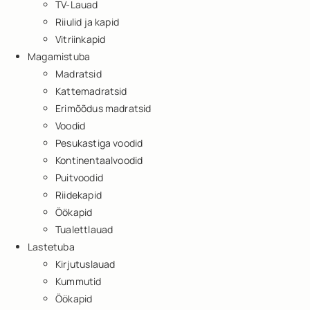
TV-Lauad
Riiulid ja kapid
Vitriinkapid
Magamistuba
Madratsid
Kattemadratsid
Erimõõdus madratsid
Voodid
Pesukastiga voodid
Kontinentaalvoodid
Puitvoodid
Riidekapid
Öökapid
Tualettlauad
Lastetuba
Kirjutuslauad
Kummutid
Öökapid