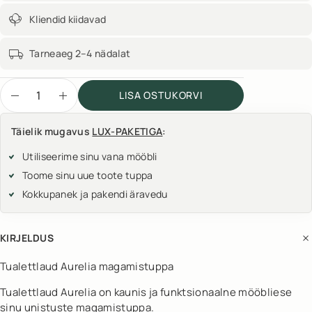
Kliendid kiidavad
Tarneaeg 2–4 nädalat
LISA OSTUKORVI
Täielik mugavus
LUX-PAKETIGA
:
Utiliseerime sinu vana mööbli
Toome sinu uue toote tuppa
Kokkupanek ja pakendi äravedu
KIRJELDUS
Tualettlaud Aurelia magamistuppa
Tualettlaud Aurelia on kaunis ja funktsionaalne mööbliese
sinu unistuste magamistuppa.