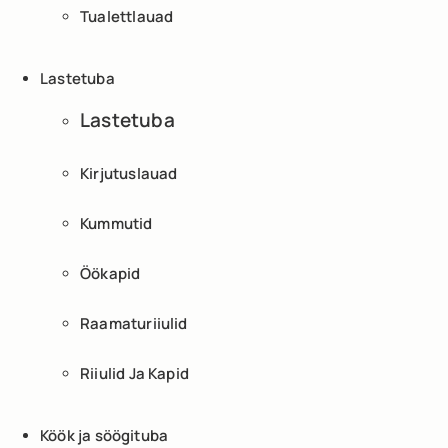
Tualettlauad
Lastetuba
Lastetuba
Kirjutuslauad
Kummutid
Öökapid
Raamaturiiulid
Riiulid Ja Kapid
Köök ja söögituba