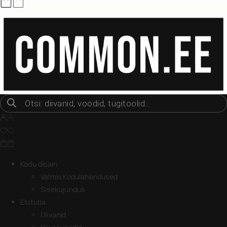
Kodu disain
Valmis Kodulahendused
Sisekujundus
Elutuba
Diivanid