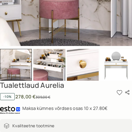
Tualettlaud Aurelia
278,00
€
-10%
309,00
€
Maksa kümnes võrdses osas 10 x 27.80€
Kvaliteetne tootmine