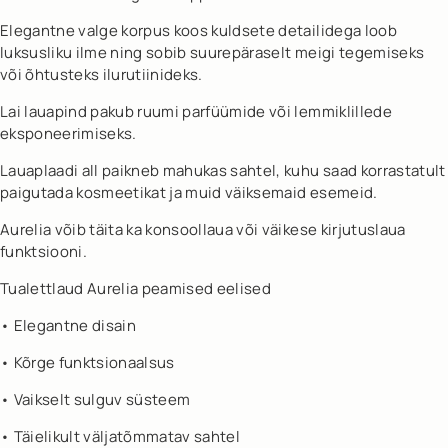
Elegantne valge korpus koos kuldsete detailidega loob
luksusliku ilme ning sobib suurepäraselt meigi tegemiseks
või õhtusteks ilurutiinideks.
Lai lauapind pakub ruumi parfüümide või lemmiklillede
eksponeerimiseks.
Lauaplaadi all paikneb mahukas sahtel, kuhu saad korrastatult
paigutada kosmeetikat ja muid väiksemaid esemeid.
Aurelia võib täita ka konsoollaua või väikese kirjutuslaua
funktsiooni.
Tualettlaud Aurelia peamised eelised
• Elegantne disain
• Kõrge funktsionaalsus
• Vaikselt sulguv süsteem
• Täielikult väljatõmmatav sahtel