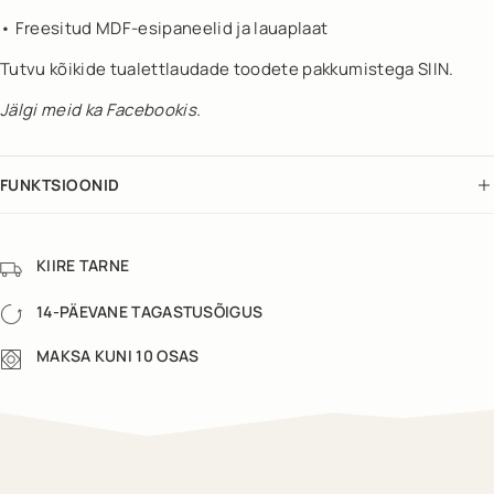
• Freesitud MDF-esipaneelid ja lauaplaat
Tutvu kõikide tualettlaudade toodete pakkumistega SIIN.
Jälgi meid ka
Facebookis
.
FUNKTSIOONID
KIIRE TARNE
14-PÄEVANE TAGASTUSÕIGUS
MAKSA KUNI 10 OSAS