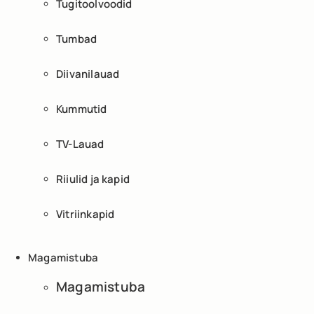
Tugitoolvoodid
Tumbad
Diivanilauad
Kummutid
TV-Lauad
Riiulid ja kapid
Vitriinkapid
Magamistuba
Magamistuba