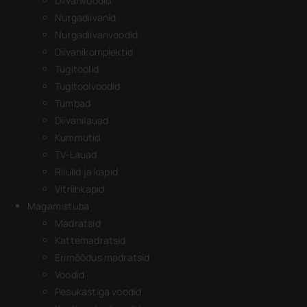
Diivanvoodid
Nurgadiivanid
Nurgadiivanvoodid
Diivanikomplektid
Tugitoolid
Tugitoolvoodid
Tumbad
Diivanilauad
Kummutid
TV-Lauad
Riiulid ja kapid
Vitriinkapid
Magamistuba
Madratsid
Kattemadratsid
Erimõõdus madratsid
Voodid
Pesukastiga voodid