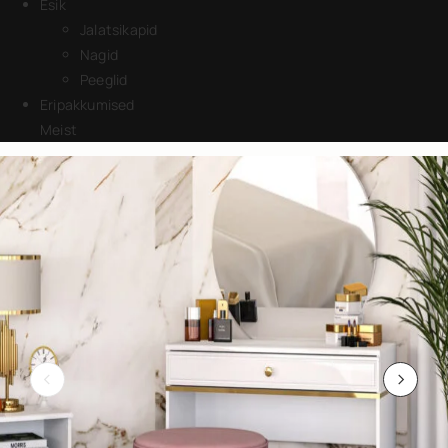
Esik
Jalatsikapid
Nagid
Peeglid
Eripakkumised
Meist