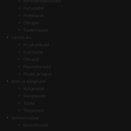
Kontinentaalvoodid
Puitvoodid
Riidekapid
Öökapid
Tualettlauad
Lastetuba
Kirjutuslauad
Kummutid
Öökapid
Raamaturiiulid
Riiulid Ja Kapid
Köök ja söögituba
Köögikapid
Söögilauad
Toolid
Tööpinnad
Kontorimööbel
Kontoritoolid