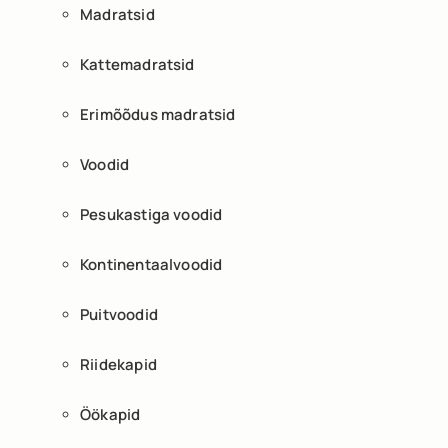
Madratsid
Kattemadratsid
Erimõõdus madratsid
Voodid
Pesukastiga voodid
Kontinentaalvoodid
Puitvoodid
Riidekapid
Öökapid